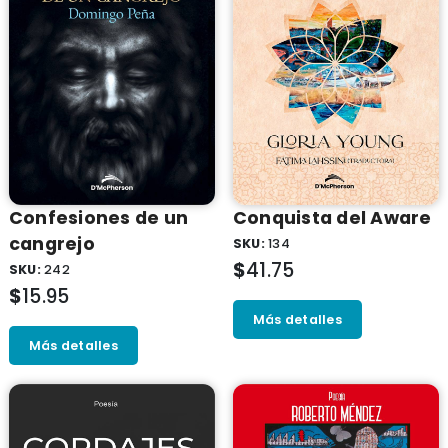
Confesiones de un
Conquista del Aware
cangrejo
SKU:
134
$
41.75
SKU:
242
$
15.95
Más detalles
Más detalles