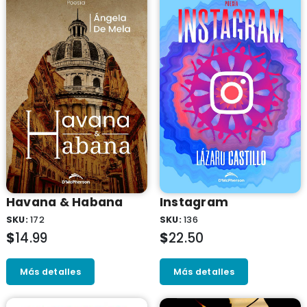
Havana & Habana
Instagram
SKU:
172
SKU:
136
$
14.99
$
22.50
Más detalles
Más detalles