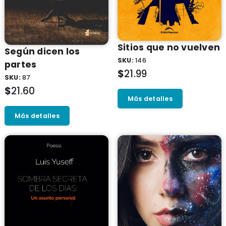
Sitios que no vuelven
Según dicen los
SKU:
146
partes
$
21.99
SKU:
87
$
21.60
Más detalles
Más detalles