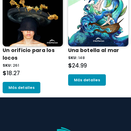
Un orificio para los
Una botella al mar
locos
SKU:
148
$
24.99
SKU:
261
$
18.27
Más detalles
Más detalles