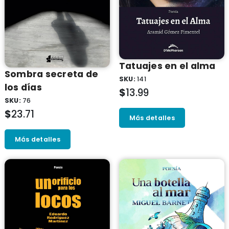
Tatuajes en el alma
Sombra secreta de
SKU:
141
los dí­as
$
13.99
SKU:
76
$
23.71
Más detalles
Más detalles