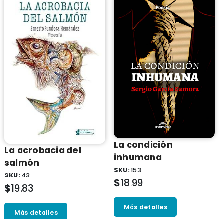
La condición
La acrobacia del
inhumana
salmón
SKU:
153
SKU:
43
$
18.99
$
19.83
Más detalles
Más detalles