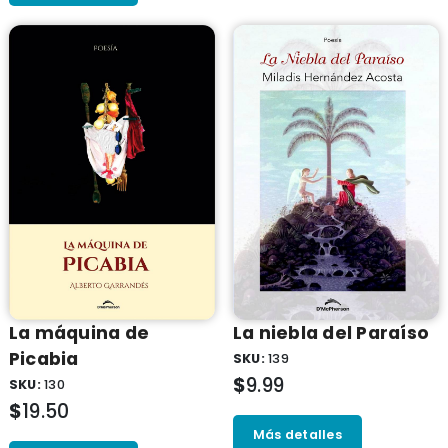
La máquina de
La niebla del Paraí­so
Picabia
SKU:
139
$
9.99
SKU:
130
$
19.50
Más detalles