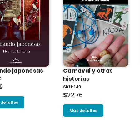
ndo japonesas
Carnaval y otras
historias
0
99
SKU:
149
$
22.76
detalles
Más detalles