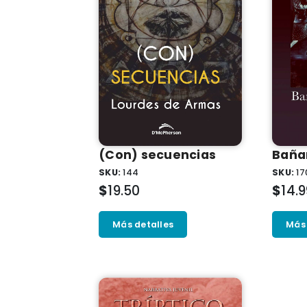
(Con) secuencias
Baña
SKU:
144
SKU:
17
$
19.50
$
14.
Más detalles
Más 