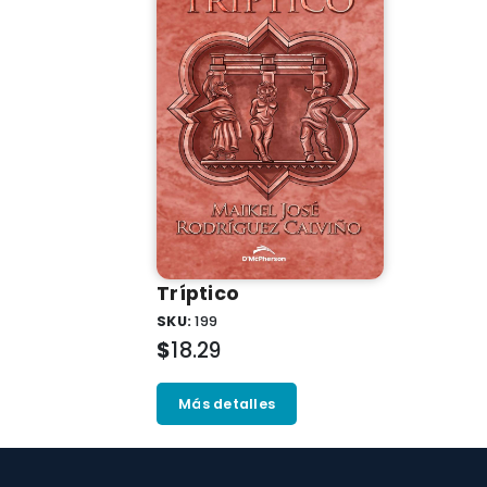
Trí­ptico
SKU:
199
$
18.29
Más detalles