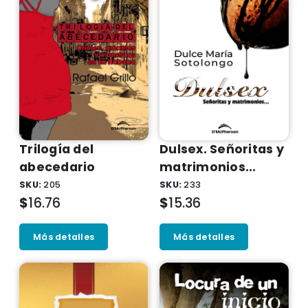
Trilogí­a del
Dulsex. Señoritas y
abecedario
matrimonios...
SKU:
205
SKU:
233
$
16.76
$
15.36
Más detalles
Más detalles