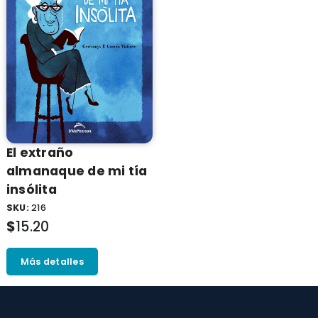
El extraño
almanaque de mi tí­a
insólita
SKU:
216
$
15.20
Más detalles