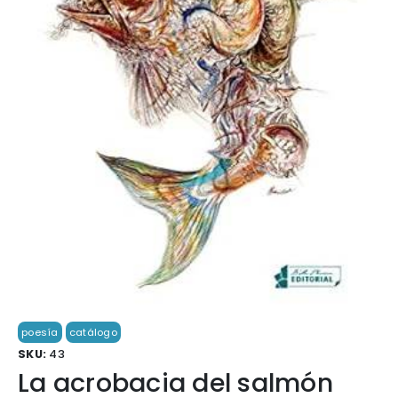
poesía
catálogo
SKU:
43
La acrobacia del salmón