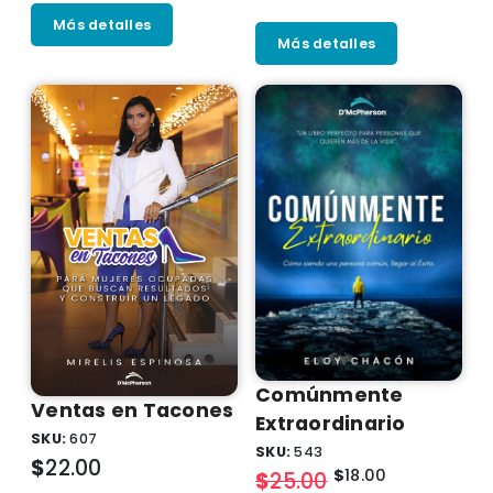
Más detalles
Más detalles
Comúnmente
Ventas en Tacones
Extraordinario
SKU:
607
SKU:
543
$
22.00
$
18.00
$
25.00