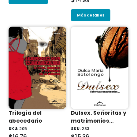
$
14.99
Más detalles
Trilogí­a del
Dulsex. Señoritas y
abecedario
matrimonios...
SKU:
205
SKU:
233
$
16.76
$
15.36