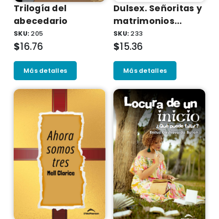
Trilogí­a del
Dulsex. Señoritas y
abecedario
matrimonios...
SKU:
205
SKU:
233
$
16.76
$
15.36
Más detalles
Más detalles