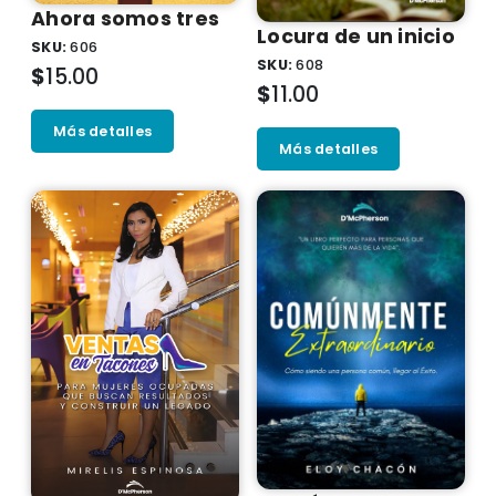
Ahora somos tres
Locura de un inicio
SKU:
606
SKU:
608
$
15.00
$
11.00
Más detalles
Más detalles