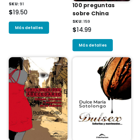
SKU:
91
100 preguntas
$
19.50
sobre China
SKU:
159
Más detalles
$
14.99
Más detalles