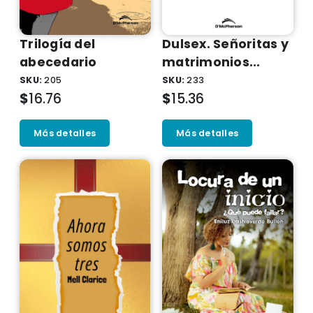
Trilogí­a del
Dulsex. Señoritas y
abecedario
matrimonios...
SKU:
205
SKU:
233
$
16.76
$
15.36
Más detalles
Más detalles