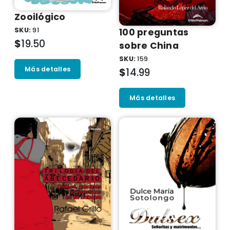
Zooilógico
SKU:
91
100 preguntas
$
19.50
sobre China
SKU:
159
Más detalles
$
14.99
Más detalles